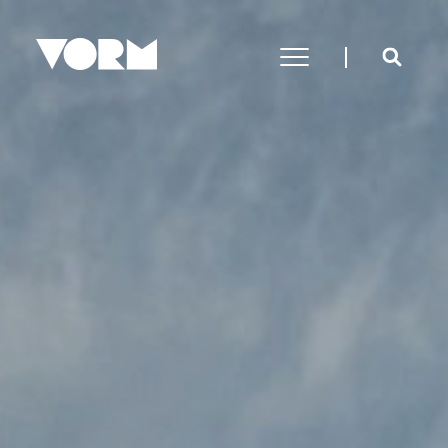
AANBOD
In 9 stappen naar jouw droomhuis
De voordelen van nieuwbouw
Duurzaamheidshypotheek
Aanbod particulier
Aanbod commercieel
FAQ particulier
EXPERTISES
Gebiedsontwikkeling
Vastgoedontwikkeling & Bouw
Transformeren
Verduurzamen & Renoveren