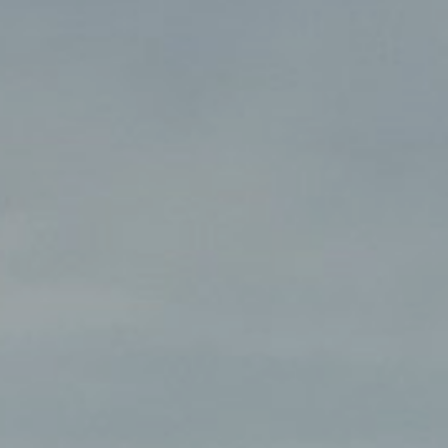
Mensen achter VORM
100 jaar VORM
Jaarverslagen
MVO en Duurzaamheid
Certificaten
Kijk op de Wijk
Familie van bedrijven
VORM Ontwikkeling
VORM Bouw
VORM Materieel
VORM Renovatie
VORM Transformatie en Ontwikkeling
VORM Vastgoedonderhoud
VORM Conceptwoningen
VORM 6D Wonen