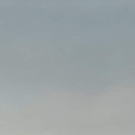
VOCON Engineering
VORM Sales & Finance
VORM New Business
Compliance
Onderwijs