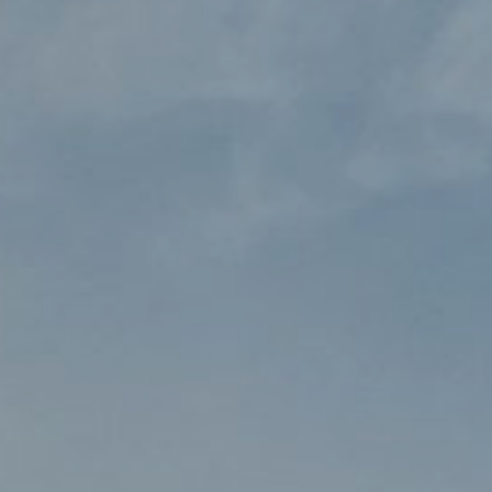
Vastgoedonderhoud
KLANTWAARDEN
Leefbare toekomst
Betaalbare toekomst
Duurzame toekomst
Slimme toekomst
ACTUEEL
Persberichten
Podcasts
Artikelen
Downloads