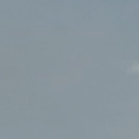
CONTACT
Service
Bouwhinder melden
Facturatie
FAQ
PROJECTEN
Onze projecten
OVER VORM
Vacatures