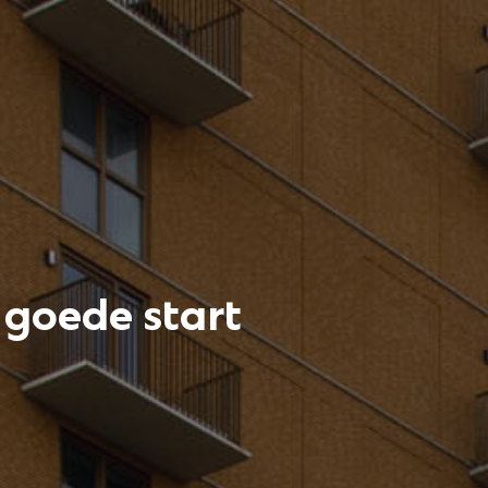
 goede start