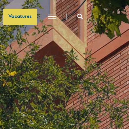
Vacatures
OVER VORM
Vacatures
Mensen achter VORM
100 jaar VORM
Jaarverslagen
MVO en Duurzaamheid
Certificaten
Kijk op de Wijk
Familie van bedrijven
VORM Ontwikkeling
VORM Bouw
VORM Materieel