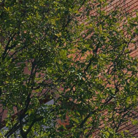
VORM Renovatie
VORM Transformatie en
Ontwikkeling
VORM Vastgoedonderhoud
VORM Conceptwoningen
VORM 6D Wonen
VOCON Engineering
VORM Sales & Finance
VORM New Business
Compliance
Onderwijs