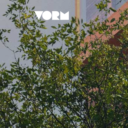
AANBOD
EXP
In 9 stappen naar jouw
Gebie
droomhuis
Vastg
De voordelen van nieuwbouw
Bouw
Duurzaamheidshypotheek
Trans
Aanbod particulier
Verdu
Aanbod commercieel
Vastg
FAQ particulier
ACTUEEL
CON
Persberichten
Servic
Podcasts
Bouwh