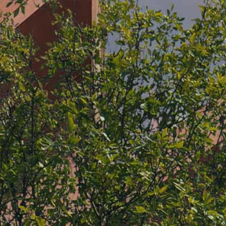
ERTISES
KLANTWAARDEN
dsontwikkeling
Leefbare toekomst
oedontwikkeling &
Betaalbare toekomst
Duurzame toekomst
formeren
Slimme toekomst
urzamen & Renoveren
oedonderhoud
TACT
PROJECTEN
e
Onze projecten
inder melden